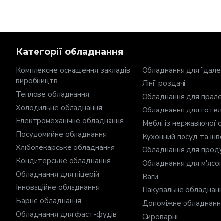
Категорії обладнання
Комплексне оснащення закладів
Обладнання для їдале
виробництв
Лінії роздачі
Теплове обладнання
Обладнання для прал
Холодильне обладнання
Обладнання для готел
Електромеханічне обладнання
Меблі із нержавіючої с
Посудомийне обладнання
Кухонний посуд та ін
Хлібопекарське обладнання
Обладнання для проду
Кондитерське обладнання
Обладнання для м'яс
Обладнання для піцерій
Ваги
Інноваційне обладнання
Пакувальне обладнан
Барне обладнання
Допоміжне обладнанн
Обладнання для фаст-фудів
Сироварні