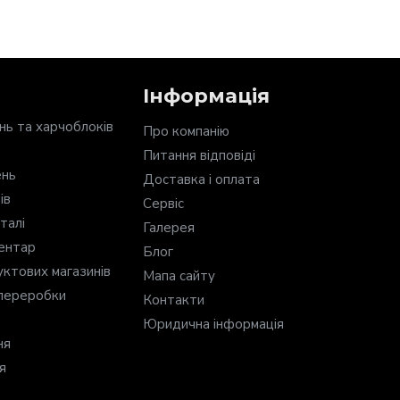
Інформація
нь та харчоблоків
Про компанію
Питання відповіді
ень
Доставка і оплата
ів
Сервіс
талі
Галерея
вентар
Блог
ктових магазинів
Мапа сайту
опереробки
Контакти
Юридична інформація
ня
я