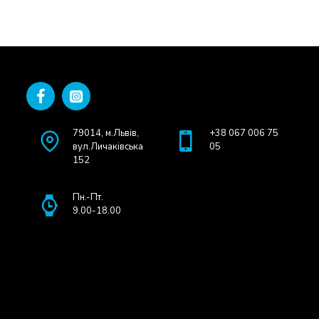
79014, м.Львів,
+38 067 006 75
вул.Личаківська
05
152
Пн.-Пт.
9.00-18.00