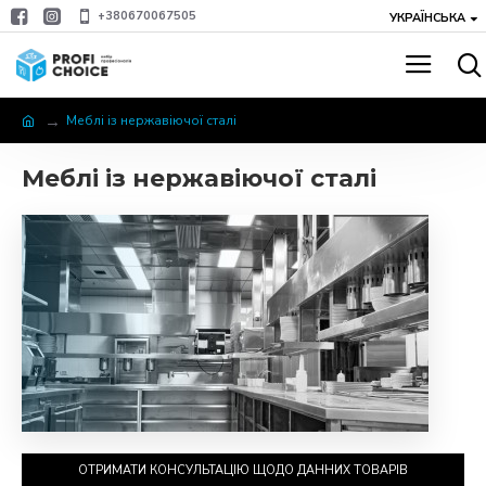
+380670067505
УКРАЇНСЬКА
Меблі із нержавіючої сталі
Меблі із нержавіючої сталі
ОТРИМАТИ КОНСУЛЬТАЦІЮ ЩОДО ДАННИХ ТОВАРІВ